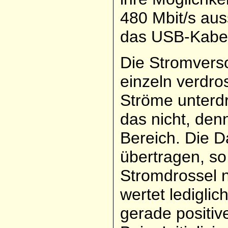
480 Mbit/s au
das USB-Kabel
Die Stromvers
einzeln verdr
Ströme unterd
das nicht, den
Bereich. Die 
übertragen, s
Stromdrossel 
wertet lediglic
gerade positive