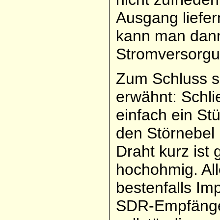
Ausgang liefer
kann man dann
Stromversorgu
Zum Schluss se
erwähnt: Schl
einfach ein St
den Störnebel
Draht kurz ist 
hochohmig. All
bestenfalls I
SDR-Empfänger