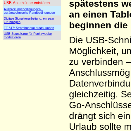
spätestens w
USB-Anschlüsse entstören
Ausbreitungsbedingungen -
an einen Tabl
gerätetechnische Randbedingungen
Digitale Signalverarbeitung: ein paar
beginnen die
Grundlagen
FT-817: Strombuchse austauschen
USB-Soundkarte für Funkzwecke
Die USB-Schnitt
modifizieren
Möglichkeit, 
zu verbinden – 
Anschlussmögl
Datenverbindu
gleichzeitig. 
Go-Anschlüsse
drängt sich ei
Urlaub sollte