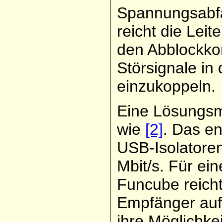
Spannungsabfäl
reicht die Leit
den Abblockko
Störsignale i
einzukoppeln.
Eine Lösungsm
wie
[2]
. Das e
USB-Isolatoren
Mbit/s. Für e
Funcube reicht
Empfänger auf
ihre Möglichke