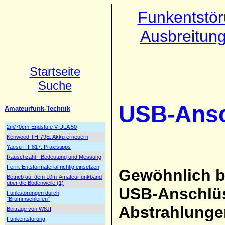
Funkentstö
Ausbreitun
Startseite
Suche
USB-Ansc
Amateurfunk-Technik
2m/70cm-Endstufe V-ULA 50
Kenwood TH-79E: Akku erneuern
Yaesu FT-817: Praxistipps
Rauschzahl - Bedeutung und Messung
Ferrit-Entstörmaterial richtig einsetzen
Gewöhnlich b
Betrieb auf dem 10m-Amateurfunkband
über die Bodenwelle (1)
USB-Anschlüss
Funkstörungen durch
"Brummschleifen"
Abstrahlunge
Beiträge von W8JI
Funkentstörung