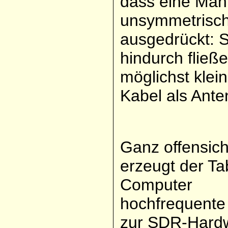
dass eine Mant
unsymmetrisch
ausgedrückt: 
hindurch flie
möglichst klei
Kabel als Ante
Ganz offensich
erzeugt der Ta
Computer
hochfrequente
zur SDR-Hardw