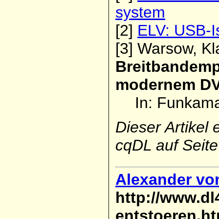
system
[2]
ELV: USB-Is
[3]
Warsow, Kl
Breitbandemp
modernem DVB
In: Funkama
Dieser Artikel
cqDL auf Seite
Alexander vo
http://www.d
entstoeren.h