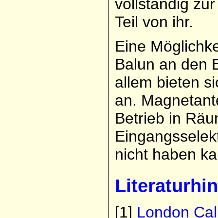
vollständig zu
Teil von ihr.
Eine Möglichkei
Balun an den 
allem bieten 
an. Magnetante
Betrieb in Räu
Eingangsselekt
nicht haben ka
Literaturhi
[1]
London Call