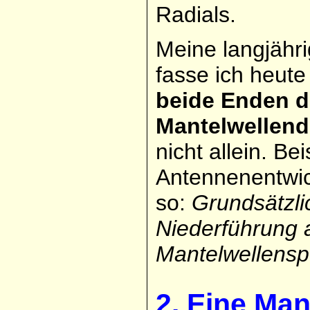
Radials.
Meine langjähr
fasse ich heut
beide Enden 
Mantelwellend
nicht allein. B
Antennenentwic
so:
Grundsätzli
Niederführung a
Mantelwellensp
2. Eine Ma