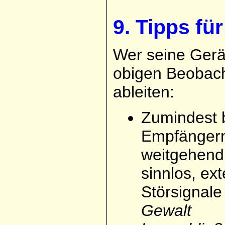
9. Tipps fü
Wer seine Gerät
obigen Beobac
ableiten:
Zumindest 
Empfängern
weitgehend
sinnlos, ex
Störsignal
Gewalt