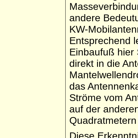
Masseverbindu
andere Bedeutu
KW-Mobilantenne
Entsprechend le
Einbaufuß hier
direkt in die A
Mantelwellendr
das Antennenka
Ströme vom Ant
auf der andere
Quadratmetern 
Diese Erkenntni