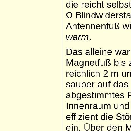
die reicht selb
Ω Blindwiderst
Antennenfuß wi
warm
.
Das alleine wa
Magnetfuß bis 
reichlich 2 m u
sauber auf da
abgestimmtes Ra
Innenraum und f
effizient die S
ein. Über den 