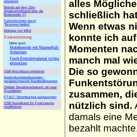
alles Mögliche
einsetzen
Betrieb auf dem 10m-
Amateurfunkband über die
schließlich ha
Bodenwelle (1)
Funkstörungen durch
Wenn etwas ni
"Brummschleifen"
Beiträge von W8JI
konnte ich au
Funkentstörung
Siehe auch:
Momenten nac
Mobilbetrieb mit Magnetfuß-
Antennen
manch mal wie
Ferrit-Entstörmaterial richtig
einsetzen
Die so gewonn
USB-Anschlüsse entstören
Ausbreitungsbedingungen -
Funkentstörun
gerätetechnische Randbedingungen
Digitale Signalverarbeitung: ein paar
zusammen, die
Grundlagen
FT-817: Strombuchse austauschen
nützlich sind.
USB-Soundkarte für Funkzwecke
modifizieren
damals eine Me
bezahlt machte