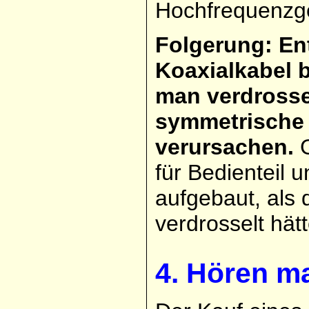
Hochfrequenzge
Folgerung: E
Koaxialkabel b
man verdrosse
symmetrische
verursachen.
G
für Bedienteil u
aufgebaut, als 
verdrosselt hätte
4. Hören m