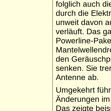
folglich auch d
durch die Elekt
unweit davon a
verläuft. Das g
Powerline-Pake
Mantelwellendr
den Geräuschpe
senken. Sie tr
Antenne ab.
Umgekehrt füh
Änderungen im 
Das zeigte bei