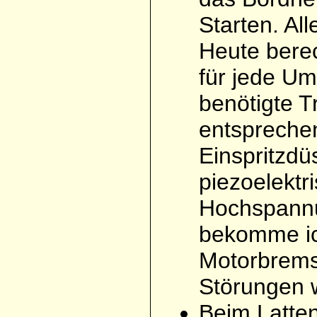
Starten. Al
Heute berec
für jede Um
benötigte T
entsprechen
Einspritzdü
piezoelektri
Hochspannu
bekomme ich
Motorbremse
Störungen 
Beim Latte