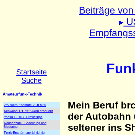
Beiträge vo
US
Empfangss
Fun
Startseite
Suche
Amateurfunk-Technik
Mein Beruf brc
2m/70cm-Endstufe V-ULA 50
Kenwood TH-79E: Akku erneuern
der Autobahn
Yaesu FT-817: Praxistipps
Rauschzahl - Bedeutung und
seltener ins S
Messung
Ferrit-Entstörmaterial richtig