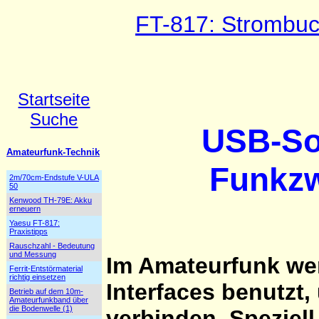
FT-817: Strombu
Startseite
Suche
USB-So
Amateurfunk-Technik
Funkzw
2m/70cm-Endstufe V-ULA
50
Kenwood TH-79E: Akku
erneuern
Yaesu FT-817:
Praxistipps
Rauschzahl - Bedeutung
und Messung
Im Amateurfunk we
Ferrit-Entstörmaterial
richtig einsetzen
Interfaces benutzt
Betrieb auf dem 10m-
Amateurfunkband über
die Bodenwelle (1)
verbinden. Speziel