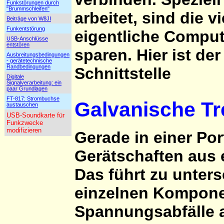
Funkstörungen durch
"Brummschleifen"
arbeitet, sind die v
Beiträge von W8JI
Funkentstörung
eigentliche Compu
USB-Anschlüsse
entstören
sparen. Hier ist der
Ausbreitungsbedingungen
- gerätetechnische
Randbedingungen
Schnittstelle
Digitale
Signalverarbeitung: ein
paar Grundlagen
FT-817: Strombuchse
Galvanische Tr
austauschen
USB-Soundkarte für
Funkzwecke
modifizieren
Gerade in einer Por
Gerätschaften aus 
Das führt zu unter
einzelnen Kompone
Spannungsabfälle a