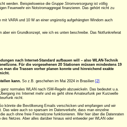
acht werden. Beispielsweise die
Gruppe Stromversorgung
ist völlig
lligen Feuerwehr ein Notstromaggregat finanzieren. Das gehört nicht zu
cke mit VARA und 10 W an einer ungünstig aufgehängten Windom auch
aber ein Grundkonzept, wie ich es unten beschreibe. Das Notfunkreferat
ndungen nach Internet-Standard aufbauen will – also WLAN-Technik
renellzone. Für die vorgesehenen 20 Stationen müssen mindestens 19
s man die Trassen vorher planen konnte und hinreichend exakte
nicht.
tellen kann.
So z.B. geschehen im Mai 2024 in Brasilien
[2]
.
en ganz normales WLAN nach ISM-Regeln abzuwickeln. Das bedeutet u.a.
 Übergang ins Internet mehr und es geht ohne Amateurfunk per Kurzwelle
teurfunk nicht.
 So könnte die Bevölkerung Emails verschicken und empfangen und wir
ht. Das wäre auch so sparsam im Datenverkehr, dass man einzelne
 auch ohne freie Fresnelzone funktionieren. Wer hier über die Datenraten
alb des Netzes. Aber alles darüber hinaus wird entweder per WLAN oder