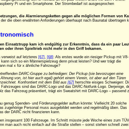
 Raspberry Pi und ein Smartphone. Der Strombedarf ist ausgesprochen
setzungen, die Alarmierungsketten gegen alle möglichen Formen von Ka
 der die oben erwähnten Anforderungen überhaupt nach Baunatal übertragen 
stronomisch
len Einsatztrupp kam ich endgültig zur Erkenntnis, dass da ein paar Leu
 oder ihren Spieltrieb nicht mehr in den Griff bekamen.
verweist auf letzteres
[67]
,
[68]
: Als erstes wurde ein riesiger Pickup mit V8-
kann sich so ein Männerspielzeug denn privat leisten? Und wer trägt die
nn mal x für x ähnliche Fahrzeuge?
etreffenden DARC-Gruppe zu befriedigen: Der Pickup (sie bevorzugen eine
Ahnung von, ist hier auch egal) gehört einem Verein, ist aber auf den Türen
zeichnet. Konfrontiert mit dem Bild aus
[67]
herrschte eisiges Schweigen: Di
es Fahrzeuges sind das DARC-Logo und das DARC-Notfunk-Logo. Derjenige, d
olz das Fahrzeug präsentiert, trägt ein Sweatshirt mit DARC-Logo – passend
u genug Spenden- und Förderungsgelder auftun könnte: Vielleicht 20 solche
Das zugehörige Personal muss ausgebildet werden und regelmäßig üben. Das
das der DARC nicht finanzieren kann.
ren insgesamt 100 Fahrzeuge. Im Schnitt müsste jede Woche eines zum TÜV.
ann man auch nicht einfach auf die Straße stellen – sonst stehen schnell zwe