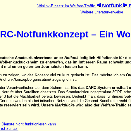
Notfunk
Winlink-Einsatz im Welfare-Traffic
E
Weitere Literaturverweise
RC-Notfunkkonzept – Ein W
deutsche Amateurfunkverband unter
Notfunk
lediglich Hilfsdienste für 
Wolkenkuckucksheim zu entwerfen, das im luftleeren Raum schwebt und vi
ht mal einen gelernten Journalisten leisten kann.
m zu zeigen, wo das Konzept viel zu kurz gedacht ist. Das möchte ich am Or
/notfunk/konzept/organisation/ zugänglich ist.
r der Verantwortlichen auf dem Schirm hat:
Bis das DARC-System ernsthaft ein
Notrufe über Satelliten absetzen. Das Standardisierungsgremium 3GPP arbei
ker 3 hat die Machbarkeit bereits bewiesen. Bedenkt man, dass für dieses Sat
ßer sein werden als bei irdischen Netzen, wird die Gesamt-Bandbreite recht üb
ste reserviert sein wird. Unsere
Marktlücke
wird also der Welfare-Traffic 
Dienste nicht funktionieren kann
st zu labil