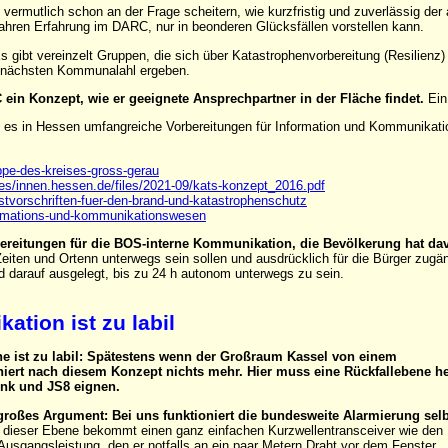
vermutlich schon an der Frage scheitern, wie kurzfristig und zuverlässig der 
 Jahren Erfahrung im DARC, nur in beonderen Glücksfällen vorstellen kann.
s gibt vereinzelt Gruppen, die sich über Katastrophenvorbereitung (Resilie
r nächsten Kommunalahl ergeben.
 ein Konzept, wie er geeignete Ansprechpartner in der Fläche findet.
Ein 
s in Hessen umfangreiche Vorbereitungen für Information und Kommunikation 
uppe-des-kreises-gross-gerau
tes/innen.hessen.de/files/2021-09/kats-konzept_2016.pdf
nstvorschriften-fuer-den-brand-und-katastrophenschutz
formations-und-kommunikationswesen
ereitungen für die BOS-interne Kommunikation, die Bevölkerung hat dav
 Zeiten und Ortenn unterwegs sein sollen und ausdrücklich für die Bürger zugä
 darauf ausgelegt, bis zu 24 h autonom unterwegs zu sein.
ation ist zu labil
e ist zu labil: Spätestens wenn der Großraum Kassel von einem
ioniert nach diesem Konzept nichts mehr. Hier muss eine Rückfallebene he
ink und JS8 eignen.
 großes Argument: Bei uns funktioniert die bundesweite Alarmierung sel
 dieser Ebene bekommt einen ganz einfachen Kurzwellentransceiver wie den
gangsleistung, den er notfalls an ein paar Metern Draht vor dem Fenster