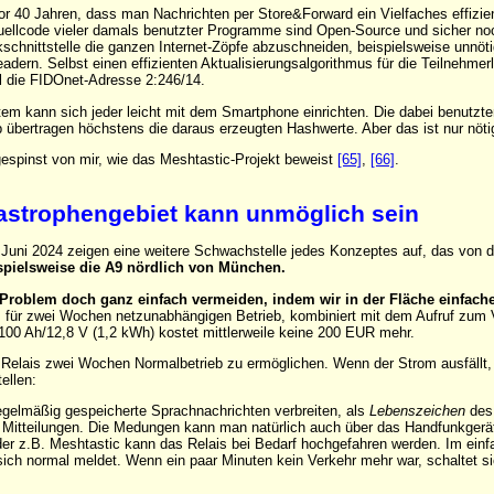
r 40 Jahren, dass man Nachrichten per Store&Forward ein Vielfaches effizien
llcode vieler damals benutzter Programme sind Open-Source und sicher noch 
nkschnittstelle die ganzen Internet-Zöpfe abzuschneiden, beispielsweise unnö
rn. Selbst einen effizienten Aktualisierungsalgorithmus für die Teilnehmerlist
l die FIDOnet-Adresse 2:246/14.
em kann sich jeder leicht mit dem Smartphone einrichten. Die dabei benutz
übertragen höchstens die daraus erzeugten Hashwerte. Aber das ist nur nöti
ngespinst von mir, wie das Meshtastic-Projekt beweist
[65]
,
[66]
.
astrophengebiet kann unmöglich sein
 Juni 2024 zeigen eine weitere Schwachstelle jedes Konzeptes auf, das von de
spielsweise die A9 nördlich von München.
roblem doch ganz einfach vermeiden, indem wir in der Fläche einfache 
 für zwei Wochen netzunabhängigen Betrieb, kombiniert mit dem Aufruf zum V
0 Ah/12,8 V (1,2 kWh) kostet mittlerweile keine 200 EUR mehr.
 Relais zwei Wochen Normalbetrieb zu ermöglichen. Wenn der Strom ausfällt,
ellen:
gelmäßig gespeicherte Sprachnachrichten verbreiten, als
Lebenszeichen
des 
 Mitteilungen. Die Medungen kann man natürlich auch über das Handfunkgerä
r z.B. Meshtastic kann das Relais bei Bedarf hochgefahren werden. Im einfa
sich normal meldet. Wenn ein paar Minuten kein Verkehr mehr war, schaltet s