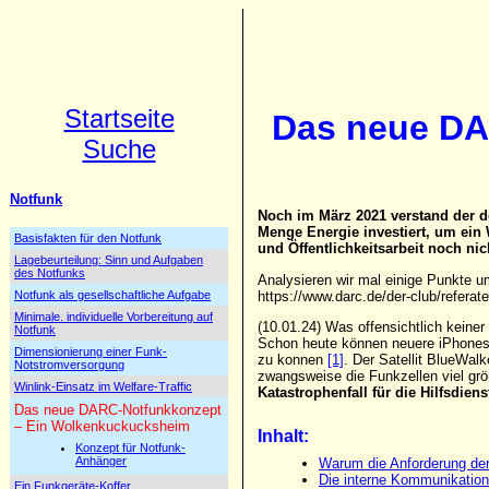
Startseite
Das neue DA
Suche
Notfunk
Noch im März 2021 verstand der 
Menge Energie investiert, um ein 
Basisfakten für den Notfunk
und Öffentlichkeitsarbeit noch nic
Lagebeurteilung: Sinn und Aufgaben
des Notfunks
Analysieren wir mal einige Punkte u
https://www.darc.de/der-club/referate
Notfunk als gesellschaftliche Aufgabe
Minimale. individuelle Vorbereitung auf
(10.01.24) Was offensichtlich keine
Notfunk
Schon heute können neuere iPhones 
Dimensionierung einer Funk-
zu konnen
[1]
. Der Satellit BlueWal
Notstromversorgung
zwangsweise die Funkzellen viel grö
Winlink-Einsatz im Welfare-Traffic
Katastrophenfall für die Hilfsdien
Das neue DARC-Notfunkkonzept
– Ein Wolkenkuckucksheim
Inhalt:
Konzept für Notfunk-
Anhänger
Warum die Anforderung der 
Die interne Kommunikation i
Ein Funkgeräte-Koffer