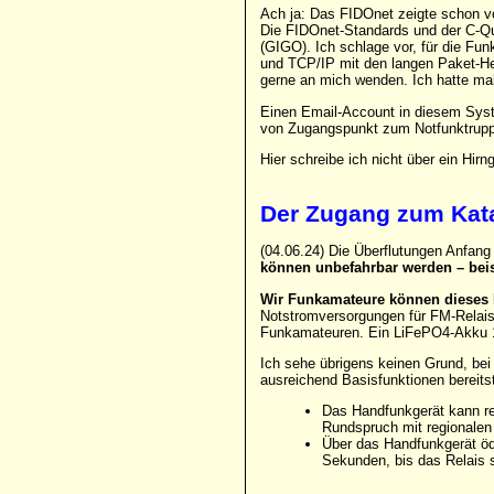
Ach ja: Das FIDOnet zeigte schon vo
Die FIDOnet-Standards und der C-Que
(GIGO). Ich schlage vor, für die Fu
und TCP/IP mit den langen Paket-Heade
gerne an mich wenden. Ich hatte ma
Einen Email-Account in diesem Syst
von Zugangspunkt zum Notfunktrupp 
Hier schreibe ich nicht über ein Hir
Der Zugang zum Kat
(04.06.24) Die Überflutungen Anfang
können unbefahrbar werden – bei
Wir Funkamateure können dieses P
Notstromversorgungen für FM-Relais
Funkamateuren. Ein LiFePO4-Akku 10
Ich sehe übrigens keinen Grund, bei
ausreichend Basisfunktionen bereitst
Das Handfunkgerät kann re
Rundspruch mit regionalen
Über das Handfunkgerät öde
Sekunden, bis das Relais 