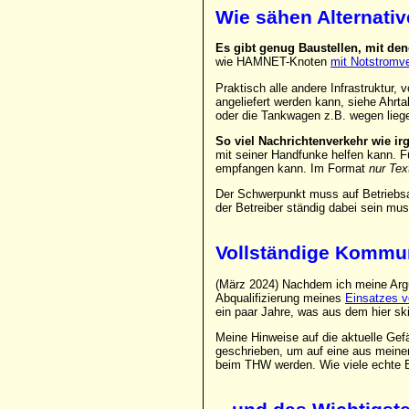
Wie sähen Alternati
Es gibt genug Baustellen, mit de
wie HAMNET-Knoten
mit Notstromv
Praktisch alle andere Infrastruktur
angeliefert werden kann, siehe Ahrta
oder die Tankwagen z.B. wegen liege
So viel Nachrichtenverkehr wie i
mit seiner Handfunke helfen kann. F
empfangen kann. Im Format
nur Tex
Der Schwerpunkt muss auf Betriebsa
der Betreiber ständig dabei sein mus
Vollständige Kommu
(März 2024) Nachdem ich meine Argum
Abqualifizierung meines
Einsatzes 
ein paar Jahre, was aus dem hier sk
Meine Hinweise auf die aktuelle Ge
geschrieben, um auf eine aus meiner 
beim THW werden. Wie viele echte E