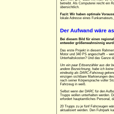
betreibt. Als Computerei reicht ein
übersichtlich.
Fazit: Wir haben optimale Voraus
lokale Adresse eines Funkamateurs,
Der Aufwand wäre a
Bei diesem Bild für einen regiona
entweder größenwahnsinnig wurden
Das erste Projekt in diesem Rahmen 
Motor und 340 PS angeschafft – wer 
Unterhaltskosten? Und das Ganze da
Um ein paar Erbsenzähler aus der b
andere Bezeichnung, habe ich keine 
eindeutig als DARC-Fahrzeug gekenn
einzigen sichtbare Markierungen d
nach seiner Körpersprache voller St
Fahrzeug in weiß.
Selbst wenn der DARC für den Aufba
Trupps wollen unterhalten werden. 
erfordert hauptamtliches Personal, 
20 Trupps zu je fünf Fahrzeugen wä
aktualisiert werden. Den Fuhrpark k