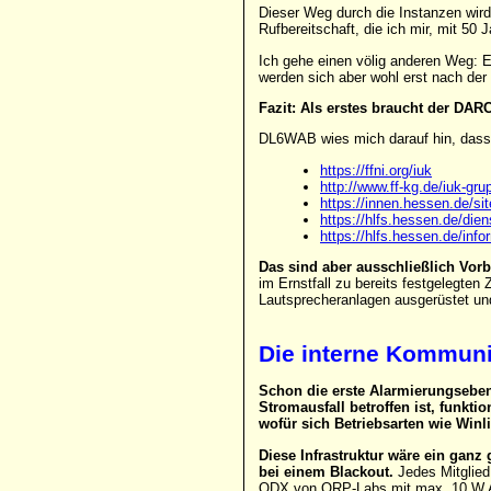
Dieser Weg durch die Instanzen wird 
Rufbereitschaft, die ich mir, mit 50
Ich gehe einen völig anderen Weg: E
werden sich aber wohl erst nach de
Fazit: Als erstes braucht der DARC
DL6WAB wies mich darauf hin, dass e
https://ffni.org/iuk
http://www.ff-kg.de/iuk-gr
https://innen.hessen.de/si
https://hlfs.hessen.de/die
https://hlfs.hessen.de/in
Das sind aber ausschließlich Vorb
im Ernstfall zu bereits festgelegten
Lautsprecheranlagen ausgerüstet und
Die interne Kommunik
Schon die erste Alarmierungseben
Stromausfall betroffen ist, funkt
wofür sich Betriebsarten wie Winl
Diese Infrastruktur wäre ein ganz
bei einem Blackout.
Jedes Mitglied
QDX von QRP-Labs mit max. 10 W Aus