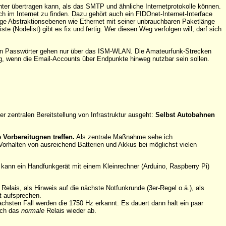
ter übertragen kann, als das SMTP und ähnliche Internetprotokolle können.
im Internet zu finden. Dazu gehört auch ein FIDOnet-Internet-Interface
tige Abstraktionsebenen wie Ethernet mit seiner unbrauchbaren Paketlänge
e (Nodelist) gibt es fix und fertig. Wer diesen Weg verfolgen will, darf sich
ten Passwörter gehen nur über das ISM-WLAN. Die Amateurfunk-Strecken
g, wenn die Email-Accounts über Endpunkte hinweg nutzbar sein sollen.
r zentralen Bereitstellung von Infrastruktur ausgeht:
Selbst Autobahnen
Vorbereitugnen treffen.
Als zentrale Maßnahme sehe ich
orhalten von ausreichend Batterien und Akkus bei möglichst vielen
 kann ein Handfunkgerät mit einem Kleinrechner (Arduino, Raspberry Pi)
Relais, als Hinweis auf die nächste Notfunkrunde (3er-Regel o.ä.), als
t aufsprechen.
chsten Fall werden die 1750 Hz erkannt. Es dauert dann halt ein paar
ich das
normale
Relais wieder ab.