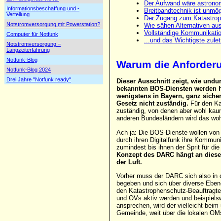
Der Aufwand wäre astrono
Informationsbeschaffung und -
Breitbandtechnik ist unmög
Verteilung
Der Zugang zum Katastrop
Notstromversorgung mit Powerstation?
Wie sähen Alternativen au
Vollständige Kommunikati
Computer für Notfunk
...und das Wichtigste zulet
Notstromversorgung –
Langzeiterfahrung
Notfunk-Blog
Warum die Anforderu
Notfunk-Blog 2024
Drei Jahre "Notfunk ready"
Dieser Ausschnitt zeigt, wie undu
bekannten BOS-Diensten werden h
wenigstens in Bayern, ganz siche
Gesetz nicht zuständig.
Für den Ka
zuständig, von denen aber wohl ka
anderen Bundesländern wird das wohl 
Ach ja: Die BOS-Dienste wollen von 
durch ihren Digitalfunk ihre Kommun
zumindest bis ihnen der Sprit für d
Konzept des DARC hängt an dieser
der Luft.
Vorher muss der DARC sich also in 
begeben und sich über diverse Eben
den Katastrophenschutz-Beauftragte
und OVs aktiv werden und beispiels
ansprechen, wird der vielleicht bei
Gemeinde, weit über die lokalen OM