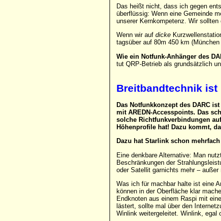
Das heißt nicht, dass ich gegen en
überflüssig: Wenn eine Gemeinde mein
unserer Kernkompetenz. Wir sollten
Wenn wir auf
dicke
Kurzwellenstatio
tagsüber auf 80m 450 km (München
Wie ein Notfunk-Anhänger des DA
tut QRP-Betrieb als grundsätzlich u
Breitbandtechnik ist
Das Notfunkkonzept des DARC ist 
mit AREDN-Accesspoints. Das sche
solche Richtfunkverbindungen auf
Höhenprofile hat! Dazu kommt, da
Dazu hat Starlink schon mehrfach g
Eine denkbare Alternative: Man nu
Beschränkungen der Strahlungsleistu
oder Satellit garnichts mehr – außer
Was ich für machbar halte ist eine A
können in der Oberfläche klar mach
Endknoten aus einem Raspi mit eine
lästert, sollte mal über den Interne
Winlink weitergeleitet. Winlink, egal