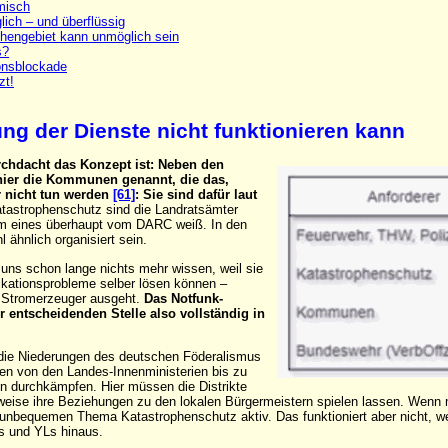
misch
lich – und überflüssig
hengebiet kann unmöglich sein
s?
onsblockade
zt!
ng der Dienste nicht funktionieren kann
rchdacht das Konzept ist: Neben den
ier die Kommunen genannt, die das,
r nicht tun werden
[61]
: Sie sind dafür laut
tastrophenschutz sind die Landratsämter
um eines überhaupt vom DARC weiß. In den
ähnlich organisiert sein.
uns schon lange nichts mehr wissen, weil sie
ikationsprobleme selber lösen können –
ie Stromerzeuger ausgeht.
Das Notfunk-
 entscheidenden Stelle also vollständig in
die Niederungen des deutschen Föderalismus
en von den Landes-Innenministerien bis zu
n durchkämpfen. Hier müssen die Distrikte
weise ihre Beziehungen zu den lokalen Bürgermeistern spielen lassen. Wenn
m unbequemen Thema Katastrophenschutz aktiv. Das funktioniert aber nicht, w
s und YLs hinaus.