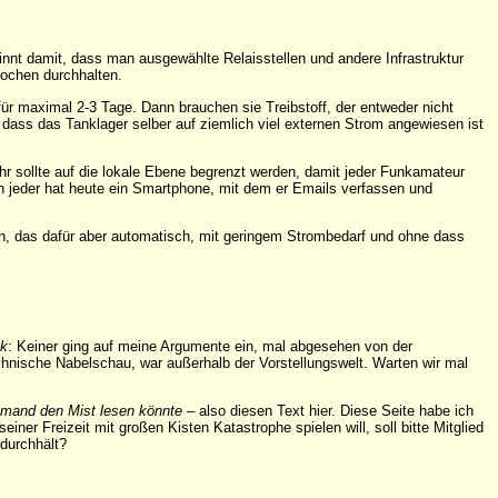
nnt damit, dass man ausgewählte Relaisstellen und andere Infrastruktur
ochen durchhalten.
ür maximal 2-3 Tage. Dann brauchen sie Treibstoff, der entweder nicht
, dass das Tanklager selber auf ziemlich viel externen Strom angewiesen ist
r sollte auf die lokale Ebene begrenzt werden, damit jeder Funkamateur
h jeder hat heute ein Smartphone, mit dem er Emails verfassen und
n, das dafür aber automatisch, mit geringem Strombedarf und ohne dass
nk
: Keiner ging auf meine Argumente ein, mal abgesehen von der
echnische Nabelschau, war außerhalb der Vorstellungswelt. Warten wir mal
emand den Mist lesen könnte
– also diesen Text hier. Diese Seite habe ich
ner Freizeit mit großen Kisten Katastrophe spielen will, soll bitte Mitglied
durchhält?