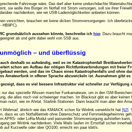
tsprechende Fahrzeuge wäre. Das darf aber keine undurchdachte Materialschl
t, sie wolle ihre Bürger im Notfall mit Strom versorgen, soll sie ihrer Freiwi
 darüber nachdenken, wie wir USB-Lademöglichkeiten anbieten können.
nen verzichten, brauchen wir keine dicken Stromversorgungen. Ich überbrü
 - HB9PC).
RC grundsätzlich aussehen könnte, beschreibe ich
hier
.
Dazu braucht man 
ngeeignet ab und geht dabei wohl von SSB aus.
 unmöglich – und überflüssig
auch deshalb so aufwändig, weil es im Katastrophenfall Breitbandverbi
itert schon am Aufbau der nötigen Richtfunkverbindungen mit freier F
gebaut werden, und das im Chaos eines Katastrophenfalls und ohne das
ss Amateurfunk in offener Sprache abzuwickeln ist. Ausnahmen gibt es 
ezeigt, dass es viel bessere Infrastruktur viel schneller zur Verfügung s
tzt nur das spezielle Wissen mancher Funkamateure, um in den ISM-Bereich
ng, die alles noch viel schwieriger machen. Im Blackout gibt es aber keinen
 man nutzt, wie im Ahrtal, Starlink-Stationen. Dann braucht man aber den Ama
rt
Webmail
, ähnlich wie das KM4ACK schon für Winlink verwirklicht hat
[62]
.
en, dass es um Notfallbetrieb ohne Datenschutz und Fernmeldegeheimnis ge
m APRS- oder LoRa-Modul und passender Stromversorgung aufstellen kann, die
tzugang per Winlink nachdenken. Viele Mails laufen im Ernstfall sicher innerh
 ob auf Kurzwelle oder über QO100, erreicht ein paar kbit/s.