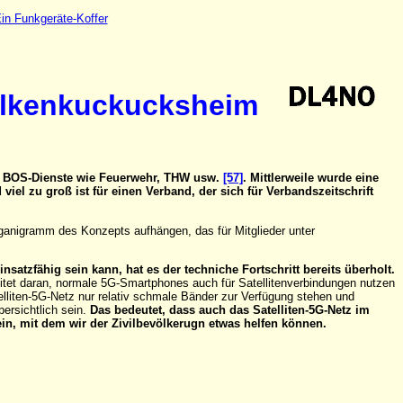
in Funkgeräte-Koffer
olkenkuckucksheim
die BOS-Dienste wie Feuerwehr, THW usw.
[57]
. Mittlerweile wurde eine
el zu groß ist für einen Verband, der sich für Verbandszeitschrift
ganigramm des Konzepts aufhängen, das für Mitglieder unter
satzfähig sein kann, hat es der techniche Fortschritt bereits überholt.
tet daran, normale 5G-Smartphones auch für Satellitenverbindungen nutzen
elliten-5G-Netz nur relativ schmale Bänder zur Verfügung stehen und
ersichtlich sein.
Das bedeutet, dass auch das Satelliten-5G-Netz im
sein, mit dem wir der Zivilbevölkerugn etwas helfen können.