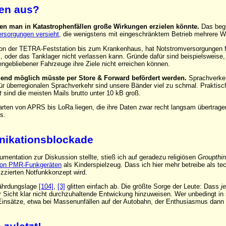
ven aus?
nen man in Katastrophenfällen große Wirkungen erzielen könnte.
Das begi
ersorgungen versieht
, die wenigstens mit eingeschränktem Betrieb mehrere W
, von der TETRA-Feststation bis zum Krankenhaus, hat Notstromversorgungen f
l, oder das Tanklager nicht verlassen kann. Gründe dafür sind beispielsweise
ngebliebener Fahrzeuge ihre Ziele nicht erreichen können.
rgend möglich müsste per Store & Forward befördert werden.
Sprachverkeh
ür überregionalen Sprachverkehr sind unsere Bänder viel zu schmal. Praktisc
t
sind die meisten Mails brutto unter 10 kB groß.
rten von APRS bis LoRa liegen, die ihre Daten zwar recht langsam übertrage
s.
nikationsblockade
entation zur Diskussion stellte, stieß ich auf geradezu religiösen
Groupthi
von PMR-Funkgeräten
als Kinderspielzeug. Dass ich hier mehr betreibe als t
izzierten Notfunkkonzept wird.
fährdungslage
[104]
,
[3]
glitten einfach ab. Die größte Sorge der Leute: Dass
j
Sicht klar nicht durchzuhaltende Entwickung hinzuweisen. Wer unbedingt in sei
insätze, etwa bei Massenunfällen auf der Autobahn, der Enthusiasmus dann 