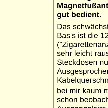
Magnetfußant
gut bedient.
Das schwächste
Basis ist die 
("Zigarettenan
sehr leicht rau
Steckdosen nur
Ausgesprochen
Kabelquerschni
bei mir kaum 
schon beobach