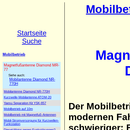
Mobilbe
Startseite
Suche
Magn
Mobilbetrieb
Magnetfußantenne Diamond MR-
77
Siehe auch:
Mobilantenne Diamond NR-
770H
Mobilantenne Diamond NR-770H
Kurzwelle-Mobilantenne ATOM-20
Der Mobilbetr
Yaesu Separation Kit YSK-857
Mobilbetrieb auf 10m
modernen Fa
Mobilbetrieb mit Magnetfuß-Antennen
Mobil-Stromversorgung für Kurzwellen-
Funkstation
schwieriger: 
Diesel-Motor gegen Funkstörungen?