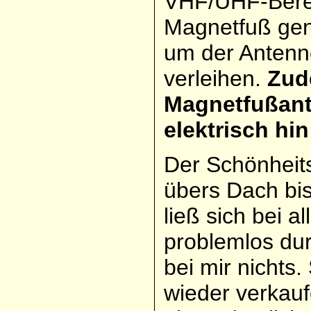
VHF/UHF-Berei
Magnetfuß gen
um der Antenn
verleihen.
Zud
Magnetfußant
elektrisch hi
Der Schönheits
übers Dach bis
ließ sich bei 
problemlos dur
bei mir nichts
wieder verkauf