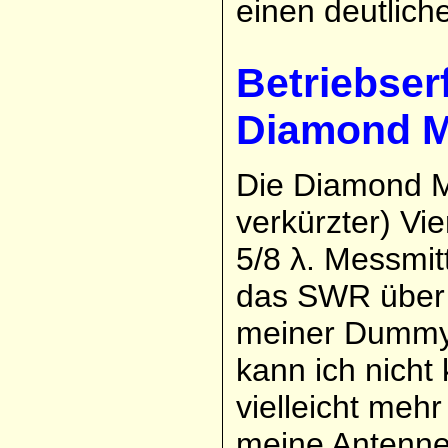
einen deutliche
Betriebser
Diamond 
Die Diamond MR
verkürzter) Vie
5/8 λ. Messmit
das SWR über
meiner Dummyl
kann ich nicht
vielleicht meh
meine Antenne