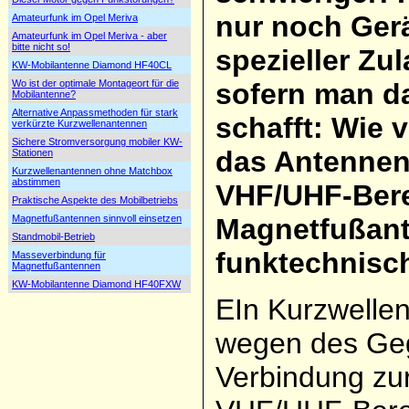
nur noch Gerä
Amateurfunk im Opel Meriva
Amateurfunk im Opel Meriva - aber
bitte nicht so!
spezieller Zu
KW-Mobilantenne Diamond HF40CL
Wo ist der optimale Montageort für die
sofern man d
Mobilantenne?
Alternative Anpassmethoden für stark
schafft: Wie 
verkürzte Kurzwellenantennen
Sichere Stromversorgung mobiler KW-
das Antennen
Stationen
Kurzwellenantennen ohne Matchbox
abstimmen
VHF/UHF-Ber
Praktische Aspekte des Mobilbetriebs
Magnetfußantennen sinnvoll einsetzen
Magnetfußan
Standmobil-Betrieb
funktechnisch
Masseverbindung für
Magnetfußantennen
KW-Mobilantenne Diamond HF40FXW
EIn Kurzwelle
wegen des Geg
Verbindung zur