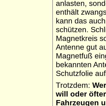
anlasten, son
enthält zwangs
kann das auch 
schützen. Schli
Magnetkreis so
Antenne gut a
Magnetfuß eing
bekannten Ante
Schutzfolie auf
Trotzdem:
Wer
will oder öfte
Fahrzeugen un